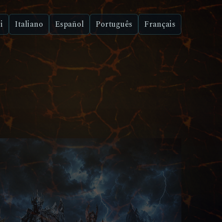
i
Italiano
Español
Português
Français