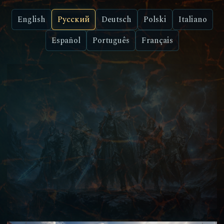
English
Русский
Deutsch
Polski
Italiano
Español
Português
Français